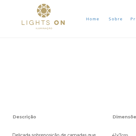
Home
Sobre
Pr
Descrição
Dimensõe
Delicada sobreposição de camadas que
41x7cm