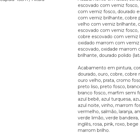
escovado com verniz fosco, 
com verniz fosco, dourado 
com verniz brilhante, cobre 
velho com verniz brilhante, 
escovado com verniz fosco,
cobre escovado com verniz b
oxidado marrom com verniz 
escovado, oxidade marrom 
brilhante, dourado polido (lat
Acabamento em pintura, cor
dourado, ouro, cobre, cobre 
ouro velho, prata, cromo fosco
preto liso, preto fosco, branco
branco fosco, marfim semi fo
azul bebê, azul turquesa, azu
azul noite, vinho, marrom fos
vermelho, salmão, laranja, a
verde limão, verde bandeira,
inglês, rosa, pink, roxo, bege
marrom brilho.