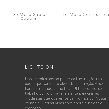
De Mesa Sabiá
De Mesa Genius Loc
Cúpula
LIGHTS ON
Nós acreditamos no poder da iluminação, um
poder que vai muito além da sua função. A luz
transforma tudo o que toca. Utilizamos nosso
trabalho como uma ferramenta para criar as
mudanças que queremos ver no mundo. Nossa
missão é iluminar vidas com energia, beleza e
propósito.