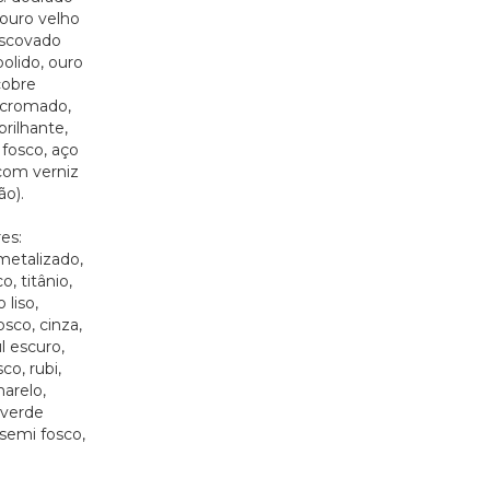
ouro velho
escovado
polido, ouro
cobre
 cromado,
rilhante,
fosco, aço
com verniz
ão).
es:
metalizado,
, titânio,
 liso,
sco, cinza,
l escuro,
co, rubi,
marelo,
 verde
 semi fosco,