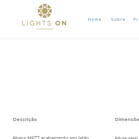
Home
Sobre
Pr
Descrição
Dimensõe
Abajur M677 acabamento em latão,
Altura sem