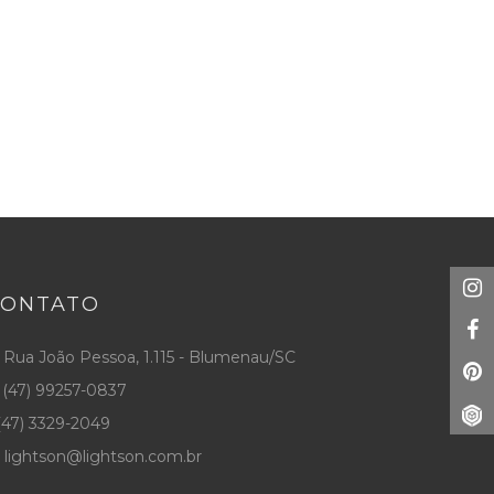
CONTATO
Rua João Pessoa, 1.115 - Blumenau/SC
(47) 99257-0837
47) 3329-2049
lightson@lightson.com.br