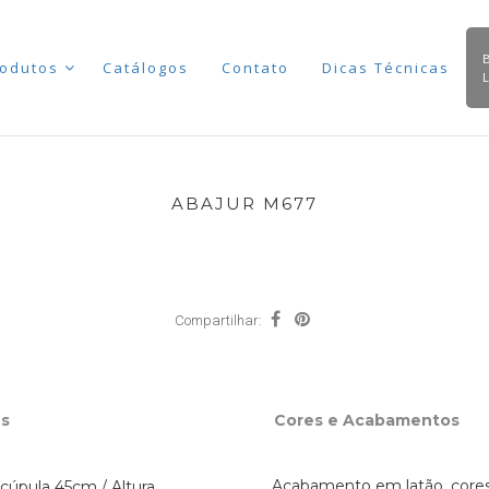
odutos
Catálogos
Contato
Dicas Técnicas
ABAJUR M677
Compartilhar:
s
Cores e Acabamentos
Acabamento em latão, cores
 cúpula 45cm / Altura com cúpula 70cm