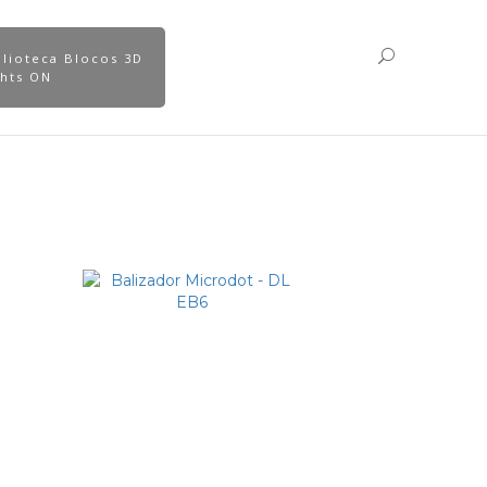
blioteca Blocos 3D
ghts ON