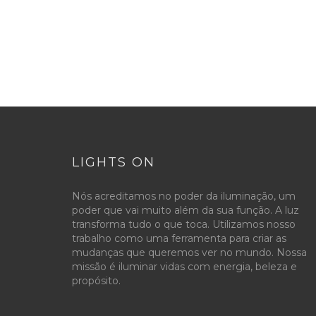
LIGHTS ON
Nós acreditamos no poder da iluminação, um
poder que vai muito além da sua função. A luz
transforma tudo o que toca. Utilizamos nosso
trabalho como uma ferramenta para criar as
mudanças que queremos ver no mundo. Nossa
missão é iluminar vidas com energia, beleza e
propósito.