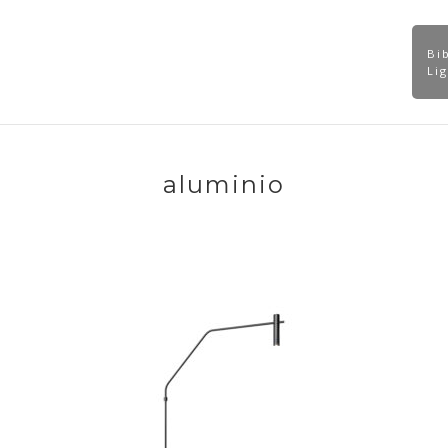
Bi
Catálogos
Contato
Dicas Técnicas
odutos
Li
aluminio