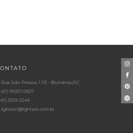
CONTATO
Rua João Pessoa, 1.115 - Blumenau/SC
(47) 99257-0837
47) 3329-2049
lightson@lightson.com.br